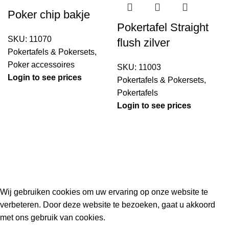
Poker chip bakje
Pokertafel Straight
SKU:
11070
flush zilver
Pokertafels & Pokersets
,
Poker accessoires
SKU:
11003
Login to see prices
Pokertafels & Pokersets
,
Pokertafels
Login to see prices
Kouwe Hoek 1B, 2741 PX Waddinxveen
Phone: 06 38772620
2023 Gemaakt in de mancave van
Cave & Garden
door
Ilijad H
.
Wij gebruiken cookies om uw ervaring op onze website te
verbeteren. Door deze website te bezoeken, gaat u akkoord
met ons gebruik van cookies.