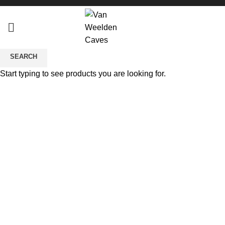
SEARCH
Start typing to see products you are looking for.