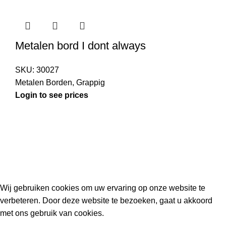
Metalen bord I dont always
SKU:
30027
Metalen Borden
,
Grappig
Login to see prices
Kouwe Hoek 1B, 2741 PX Waddinxveen
Phone: 06 38772620
2023 Gemaakt in de mancave van
Cave & Garden
door
Ilijad H
.
Wij gebruiken cookies om uw ervaring op onze website te
verbeteren. Door deze website te bezoeken, gaat u akkoord
met ons gebruik van cookies.