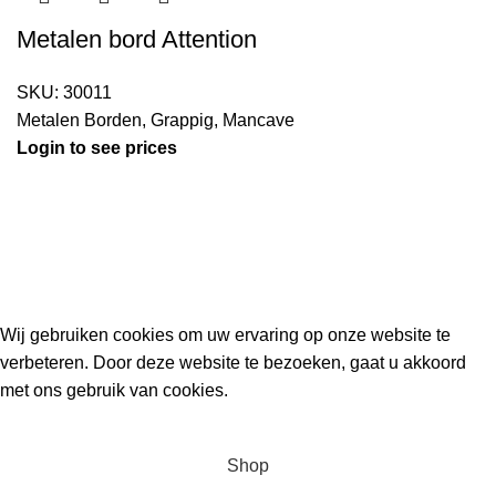
Metalen bord Attention
SKU:
30011
Metalen Borden
,
Grappig
,
Mancave
Login to see prices
Kouwe Hoek 1B, 2741 PX Waddinxveen
Phone: 06 38772620
2023 Gemaakt in de mancave van
Cave & Garden
door
Ilijad H
.
Wij gebruiken cookies om uw ervaring op onze website te
verbeteren. Door deze website te bezoeken, gaat u akkoord
met ons gebruik van cookies.
ACCEPT
Shop