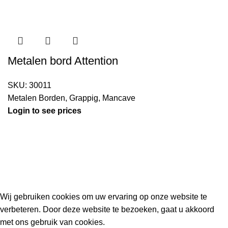
Metalen bord Attention
SKU:
30011
Metalen Borden
,
Grappig
,
Mancave
Login to see prices
Kouwe Hoek 1B, 2741 PX Waddinxveen
Phone: 06 38772620
2023 Gemaakt in de mancave van
Cave & Garden
door
Ilijad H
.
Wij gebruiken cookies om uw ervaring op onze website te
verbeteren. Door deze website te bezoeken, gaat u akkoord
met ons gebruik van cookies.