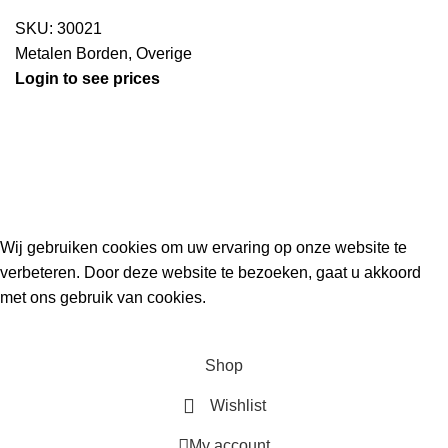
SKU:
30021
Metalen Borden
,
Overige
Login to see prices
Kouwe Hoek 1B, 2741 PX Waddinxveen
Phone: 06 38772620
2023 Gemaakt in de mancave van
Cave & Garden
door
Ilijad H
.
Wij gebruiken cookies om uw ervaring op onze website te
verbeteren. Door deze website te bezoeken, gaat u akkoord
met ons gebruik van cookies.
ACCEPT
Shop
Wishlist
My account