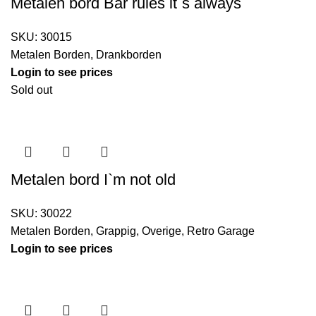
Metalen bord Bar rules it`s always
SKU:
30015
Metalen Borden
,
Drankborden
Login to see prices
Sold out
Metalen bord I`m not old
SKU:
30022
Metalen Borden
,
Grappig
,
Overige
,
Retro Garage
Login to see prices