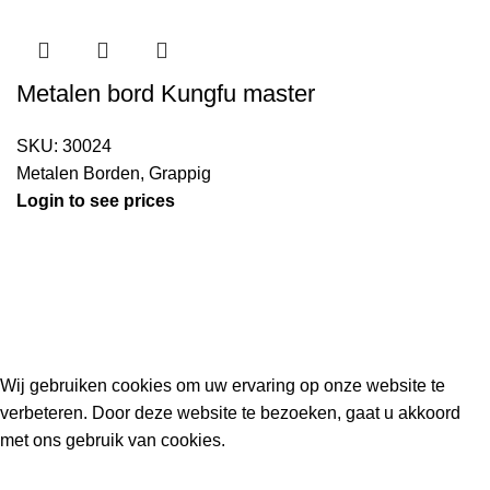
Metalen bord Kungfu master
SKU:
30024
Metalen Borden
,
Grappig
Login to see prices
Kouwe Hoek 1B, 2741 PX Waddinxveen
Phone: 06 38772620
2023 Gemaakt in de mancave van
Cave & Garden
door
Ilijad H
.
Wij gebruiken cookies om uw ervaring op onze website te
verbeteren. Door deze website te bezoeken, gaat u akkoord
met ons gebruik van cookies.
ACCEPT