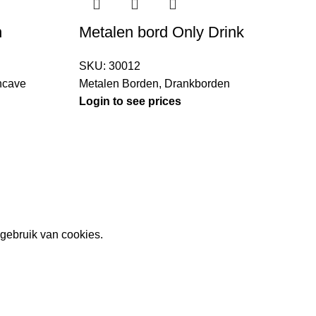
n
Metalen bord Only Drink
SKU:
30012
M
cave
Metalen Borden
,
Drankborden
L
Login to see prices
gebruik van cookies.