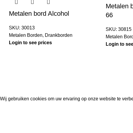
Metalen b
Metalen bord Alcohol
66
SKU:
30013
SKU:
30815
Metalen Borden
,
Drankborden
Metalen Bor
Login to see prices
Login to see
Kouwe Hoek 1B, 2741 PX Waddinxveen
Phone: 06 38772620
2023 Gemaakt in de mancave van
Cave & Garden
door
Ilijad H
.
Wij gebruiken cookies om uw ervaring op onze website te verbe
ACCEPT