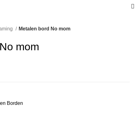
aming
Metalen bord No mom
d No mom
len Borden