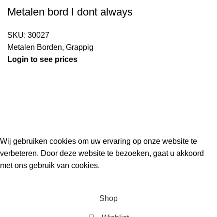
Metalen bord I dont always
SKU:
30027
Metalen Borden
,
Grappig
Login to see prices
Kouwe Hoek 1B, 2741 PX Waddinxveen
Phone: 06 38772620
2023 Gemaakt in de mancave van
Cave & Garden
door
Ilijad H
.
Wij gebruiken cookies om uw ervaring op onze website te
verbeteren. Door deze website te bezoeken, gaat u akkoord
met ons gebruik van cookies.
ACCEPT
Shop