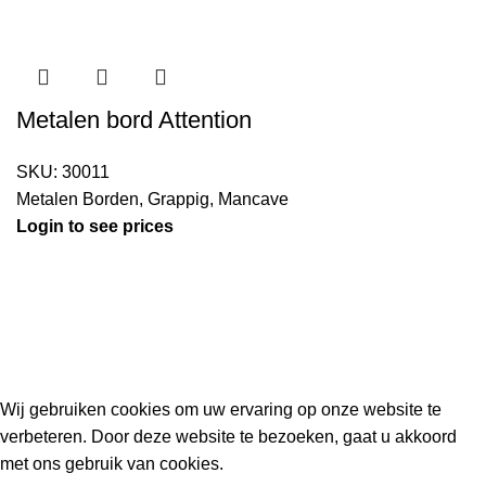
Metalen bord Attention
SKU:
30011
Metalen Borden
,
Grappig
,
Mancave
Login to see prices
Kouwe Hoek 1B, 2741 PX Waddinxveen
Phone: 06 38772620
2023 Gemaakt in de mancave van
Cave & Garden
door
Ilijad H
.
Wij gebruiken cookies om uw ervaring op onze website te
verbeteren. Door deze website te bezoeken, gaat u akkoord
met ons gebruik van cookies.