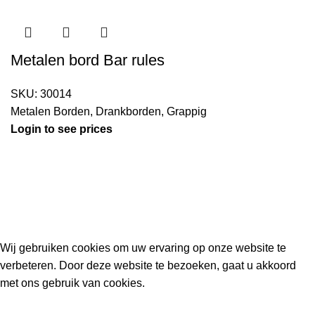
Metalen bord Bar rules
SKU:
30014
Metalen Borden
,
Drankborden
,
Grappig
Login to see prices
Kouwe Hoek 1B, 2741 PX Waddinxveen
Phone: 06 38772620
2023 Gemaakt in de mancave van
Cave & Garden
door
Ilijad H
.
Wij gebruiken cookies om uw ervaring op onze website te
verbeteren. Door deze website te bezoeken, gaat u akkoord
met ons gebruik van cookies.
ACCEPT