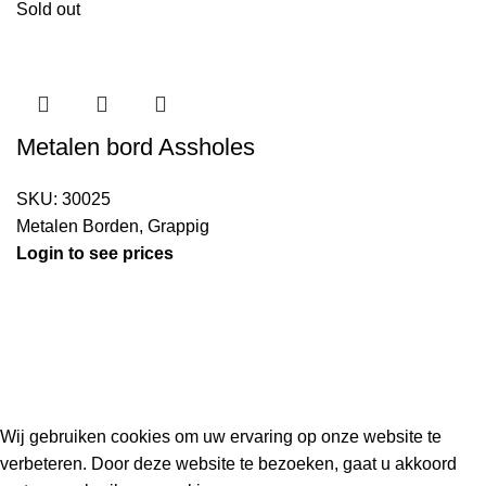
Sold out
Metalen bord Assholes
SKU:
30025
Metalen Borden
,
Grappig
Login to see prices
Kouwe Hoek 1B, 2741 PX Waddinxveen
Phone: 06 38772620
2023 Gemaakt in de mancave van
Cave & Garden
door
Ilijad H
.
Wij gebruiken cookies om uw ervaring op onze website te
verbeteren. Door deze website te bezoeken, gaat u akkoord