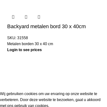
Backyard metalen bord 30 x 40cm
SKU:
31558
Metalen borden 30 x 40 cm
Login to see prices
Kouwe Hoek 1B, 2741 PX Waddinxveen
Phone: 06 38772620
2023 Gemaakt in de mancave van
Cave & Garden
door
Ilijad H
.
Wij gebruiken cookies om uw ervaring op onze website te
verbeteren. Door deze website te bezoeken, gaat u akkoord
met ons gebruik van cookies.