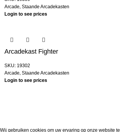
Arcade
,
Staande Arcadekasten
Login to see prices
Arcadekast Fighter
SKU:
19302
Arcade
,
Staande Arcadekasten
Login to see prices
Kouwe Hoek 1B, 2741 PX Waddinxveen
Phone: 06 38772620
2023 Gemaakt in de mancave van
Cave & Garden
door
Ilijad H
.
Wij gebruiken cookies om uw ervaring op onze website te