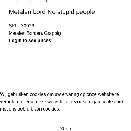
Metalen bord No stupid people
SKU:
30026
Metalen Borden
,
Grappig
Login to see prices
Kouwe Hoek 1B, 2741 PX Waddinxveen
Phone: 06 38772620
2023 Gemaakt in de mancave van
Cave & Garden
door
Ilijad H
.
Wij gebruiken cookies om uw ervaring op onze website te
verbeteren. Door deze website te bezoeken, gaat u akkoord
met ons gebruik van cookies.
ACCEPT
Shop