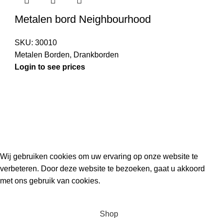
Metalen bord Neighbourhood
SKU:
30010
Metalen Borden
,
Drankborden
Login to see prices
Kouwe Hoek 1B, 2741 PX Waddinxveen
Phone: 06 38772620
2023 Gemaakt in de mancave van
Cave & Garden
door
Ilijad H
.
Wij gebruiken cookies om uw ervaring op onze website te
verbeteren. Door deze website te bezoeken, gaat u akkoord
met ons gebruik van cookies.
ACCEPT
Shop