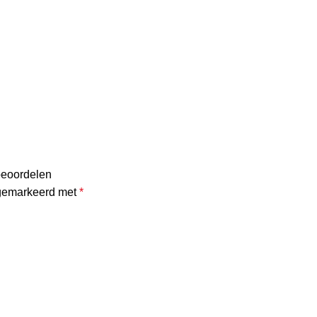
beoordelen
 gemarkeerd met
*