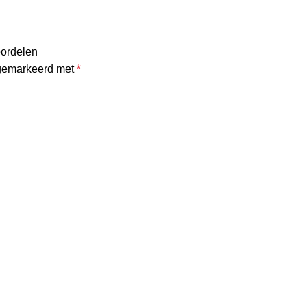
oordelen
 gemarkeerd met
*