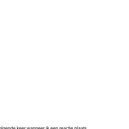
olgende keer wanneer ik een reactie plaats.