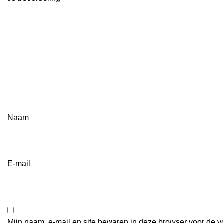
Naam
E-mail
Mijn naam, e-mail en site bewaren in deze browser voor de v