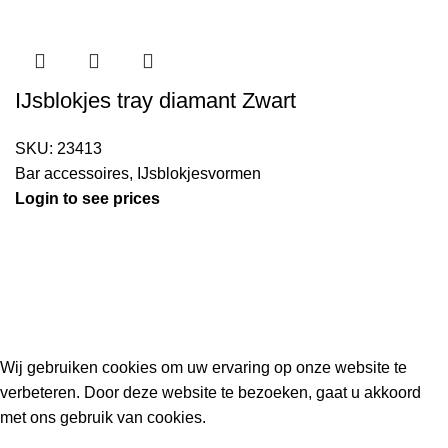
IJsblokjes tray diamant Zwart
SKU:
23413
Bar accessoires
,
IJsblokjesvormen
Login to see prices
Kouwe Hoek 1B, 2741 PX Waddinxveen
Phone: 06 38772620
2023 Gemaakt in de mancave van
Cave & Garden
door
Ilijad H
.
Wij gebruiken cookies om uw ervaring op onze website te
verbeteren. Door deze website te bezoeken, gaat u akkoord
met ons gebruik van cookies.