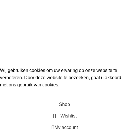
Kouwe Hoek 1B, 2741 PX Waddinxveen
Phone: 06 38772620
2023 Gemaakt in de mancave van
Cave & Garden
door
Ilijad H
.
Wij gebruiken cookies om uw ervaring op onze website te
verbeteren. Door deze website te bezoeken, gaat u akkoord
met ons gebruik van cookies.
ACCEPT
Shop
Wishlist
My account