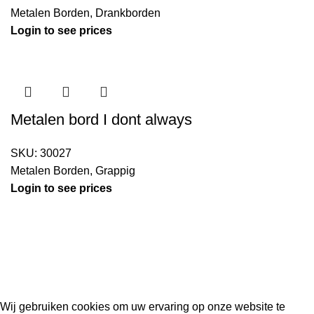
Metalen Borden
,
Drankborden
Login to see prices
Metalen bord I dont always
SKU:
30027
Metalen Borden
,
Grappig
Login to see prices
Kouwe Hoek 1B, 2741 PX Waddinxveen
Phone: 06 38772620
2023 Gemaakt in de mancave van
Cave & Garden
door
Ilijad H
.
Wij gebruiken cookies om uw ervaring op onze website te