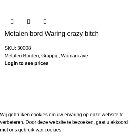
Metalen bord Waring crazy bitch
SKU:
30008
Metalen Borden
,
Grappig
,
Womancave
Login to see prices
Kouwe Hoek 1B, 2741 PX Waddinxveen
Phone: 06 38772620
2023 Gemaakt in de mancave van
Cave & Garden
door
Ilijad H
.
Wij gebruiken cookies om uw ervaring op onze website te
verbeteren. Door deze website te bezoeken, gaat u akkoord
met ons gebruik van cookies.