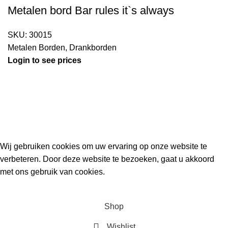
Metalen bord Bar rules it`s always
SKU:
30015
Metalen Borden
,
Drankborden
Login to see prices
Kouwe Hoek 1B, 2741 PX Waddinxveen
Phone: 06 38772620
2023 Gemaakt in de mancave van
Cave & Garden
door
Ilijad H
.
Wij gebruiken cookies om uw ervaring op onze website te
verbeteren. Door deze website te bezoeken, gaat u akkoord
met ons gebruik van cookies.
ACCEPT
Shop
Wishlist