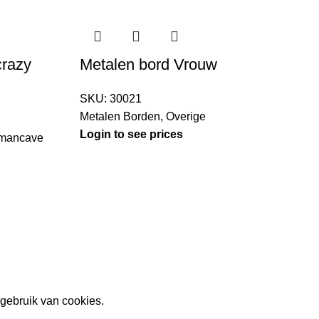
crazy
Metalen bord Vrouw
M
SKU:
30021
Metalen Borden
,
Overige
Login to see prices
M
mancave
L
gebruik van cookies.