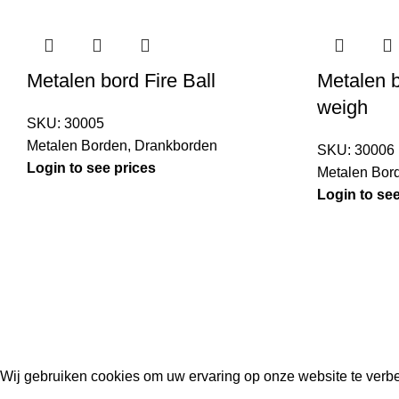
Metalen bord Fire Ball
Metalen 
weigh
SKU:
30005
Metalen Borden
,
Drankborden
SKU:
30006
Login to see prices
Metalen Bor
Login to see
Kouwe Hoek 1B, 2741 PX Waddinxveen
Phone: 06 38772620
2023 Gemaakt in de mancave van
Cave & Garden
door
Ilijad H
.
Wij gebruiken cookies om uw ervaring op onze website te verbe