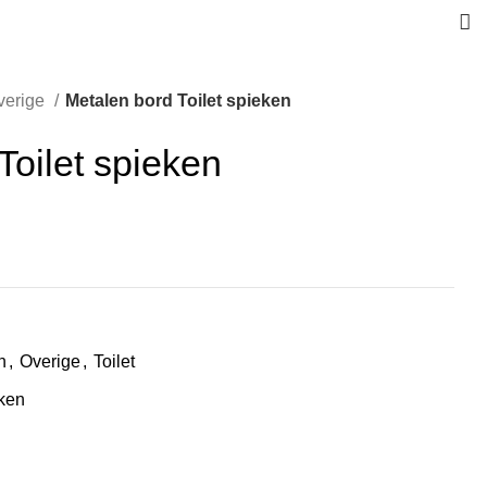
verige
Metalen bord Toilet spieken
Toilet spieken
n
,
Overige
,
Toilet
eken