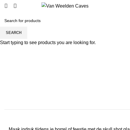
SEARCH
Start typing to see products you are looking for.
Click to enlarge
Maak indruk tijdens je borrel of feestje met de skull shot gla