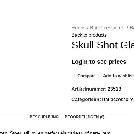
Home
Bar accessoires
B
Back to products
Skull Shot Gl
Login to see prices
Compare
Add to wishlist
Artikelnummer:
23513
Categorieën:
Bar accessoire
BESCHRIJVING
BEOORDELINGEN (0)
zen. Stoer, stijlvol en perfect als cadeau of party item.