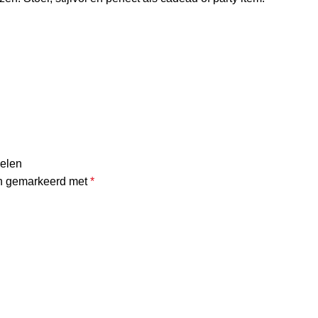
delen
jn gemarkeerd met
*