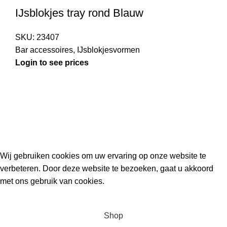
IJsblokjes tray rond Blauw
SKU:
23407
Bar accessoires
,
IJsblokjesvormen
Login to see prices
Kouwe Hoek 1B, 2741 PX Waddinxveen
Phone: 06 38772620
2023 Gemaakt in de mancave van
Cave & Garden
door
Ilijad H
.
Wij gebruiken cookies om uw ervaring op onze website te
verbeteren. Door deze website te bezoeken, gaat u akkoord
met ons gebruik van cookies.
ACCEPT
Shop