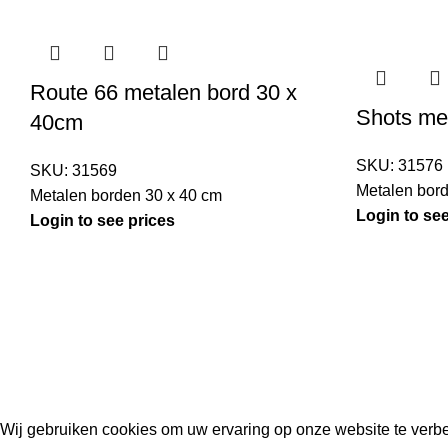
Route 66 metalen bord 30 x
Shots me
40cm
SKU:
31576
SKU:
31569
Metalen bor
Metalen borden 30 x 40 cm
Login to see
Login to see prices
Kouwe Hoek 1B, 2741 PX Waddinxveen
Phone: 06 38772620
2023 Gemaakt in de mancave van
Cave & Garden
door
Ilijad H
.
Wij gebruiken cookies om uw ervaring op onze website te verbe