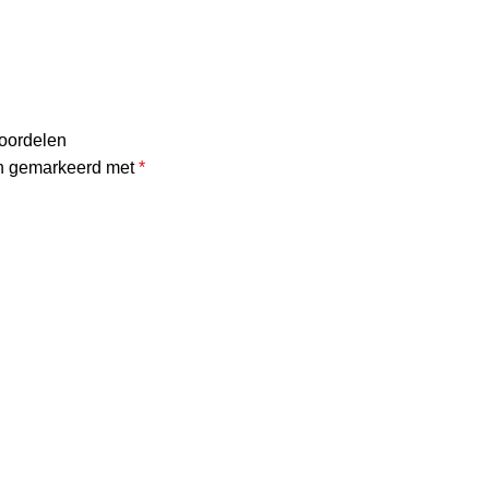
eoordelen
jn gemarkeerd met
*