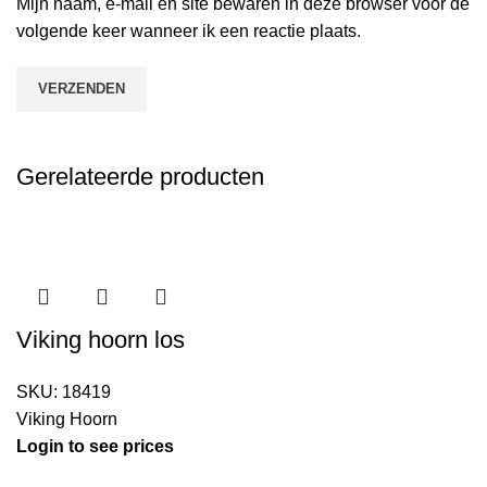
Mijn naam, e-mail en site bewaren in deze browser voor de
volgende keer wanneer ik een reactie plaats.
Gerelateerde producten
Viking hoorn los
SKU:
18419
Viking Hoorn
Login to see prices