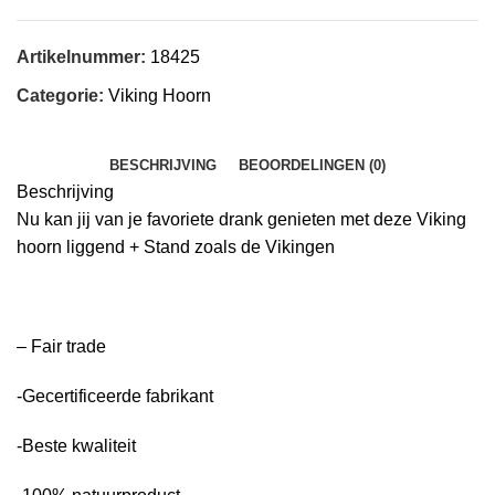
Artikelnummer:
18425
Categorie:
Viking Hoorn
BESCHRIJVING
BEOORDELINGEN (0)
Beschrijving
Nu kan jij van je favoriete drank genieten met deze Viking
hoorn liggend + Stand zoals de Vikingen
– Fair trade
-Gecertificeerde fabrikant
-Beste kwaliteit