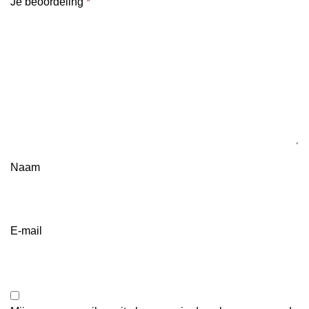
Je beoordeling
*
Naam
E-mail