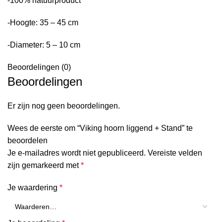
-100% natuurproduct
-Hoogte: 35 – 45 cm
-Diameter: 5 – 10 cm
Beoordelingen (0)
Beoordelingen
Er zijn nog geen beoordelingen.
Wees de eerste om “Viking hoorn liggend + Stand” te
beoordelen
Je e-mailadres wordt niet gepubliceerd.
Vereiste velden
zijn gemarkeerd met
*
Je waardering
*