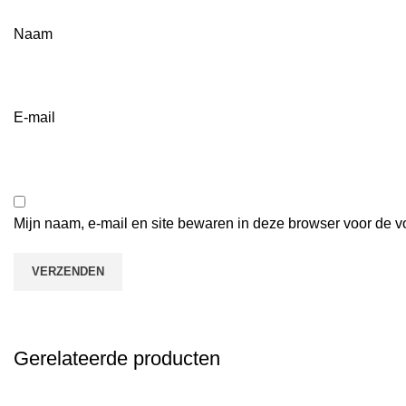
Naam
E-mail
Mijn naam, e-mail en site bewaren in deze browser voor de v
Gerelateerde producten