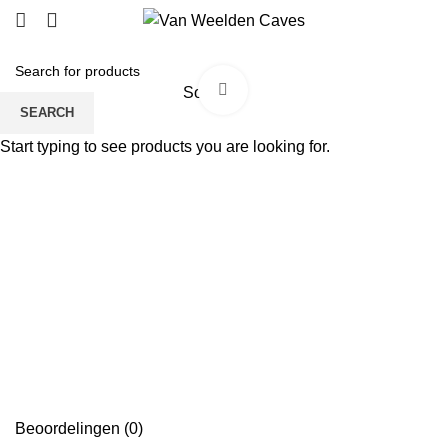
Click to enlarge
Sold out
SEARCH
Start typing to see products you are looking for.
Beoordelingen (0)