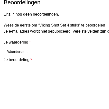
Beoordelingen
Er zijn nog geen beoordelingen.
Wees de eerste om “Viking Shot Set 4 stuks” te beoordelen
Je e-mailadres wordt niet gepubliceerd.
Vereiste velden zijn
Je waardering
*
Je beoordeling
*