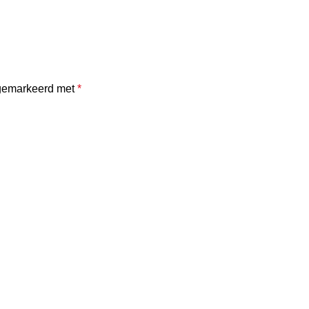
 gemarkeerd met
*