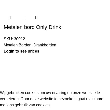
Metalen bord Only Drink
SKU:
30012
Metalen Borden
,
Drankborden
Login to see prices
Kouwe Hoek 1B, 2741 PX Waddinxveen
Phone: 06 38772620
2023 Gemaakt in de mancave van
Cave & Garden
door
Ilijad H
.
Wij gebruiken cookies om uw ervaring op onze website te
verbeteren. Door deze website te bezoeken, gaat u akkoord
met ons gebruik van cookies.