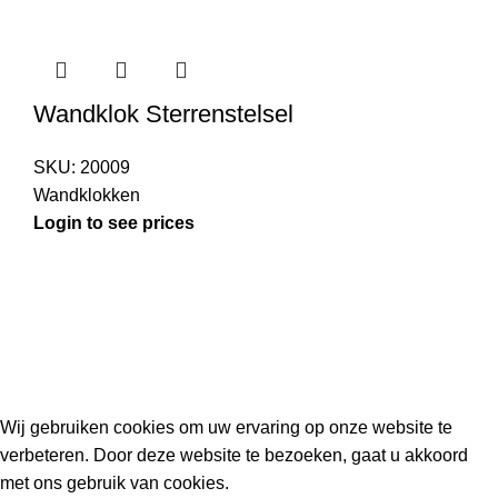
Wandklok Sterrenstelsel
SKU:
20009
Wandklokken
Login to see prices
Kouwe Hoek 1B, 2741 PX Waddinxveen
Phone: 06 38772620
2023 Gemaakt in de mancave van
Cave & Garden
door
Ilijad H
.
Wij gebruiken cookies om uw ervaring op onze website te
verbeteren. Door deze website te bezoeken, gaat u akkoord
met ons gebruik van cookies.