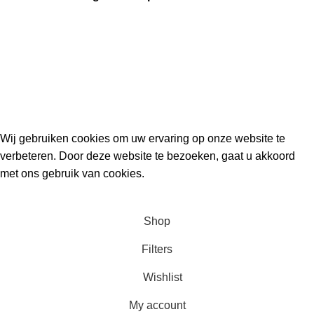
Kouwe Hoek 1B, 2741 PX Waddinxveen
Phone: 06 38772620
2023 Gemaakt in de mancave van
Cave & Garden
door
Ilijad H
.
Wij gebruiken cookies om uw ervaring op onze website te
verbeteren. Door deze website te bezoeken, gaat u akkoord
met ons gebruik van cookies.
ACCEPT
Shop
Filters
Wishlist
My account