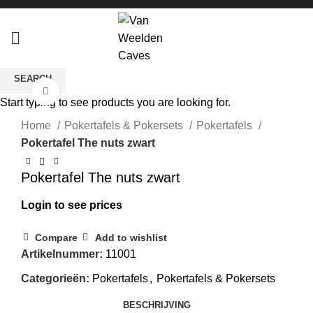
SEARCH
Click to enlarge
Start typing to see products you are looking for.
Home
Pokertafels & Pokersets
Pokertafels
Pokertafel The nuts zwart
Pokertafel The nuts zwart
Login to see prices
Compare
Add to wishlist
Artikelnummer:
11001
Categorieën:
Pokertafels
,
Pokertafels & Pokersets
BESCHRIJVING