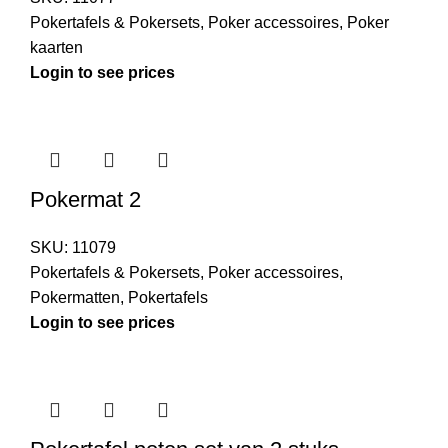
Pokertafels & Pokersets
,
Poker accessoires
,
Poker
kaarten
Login to see prices
Pokermat 2
SKU:
11079
Pokertafels & Pokersets
,
Poker accessoires
,
Pokermatten
,
Pokertafels
Login to see prices