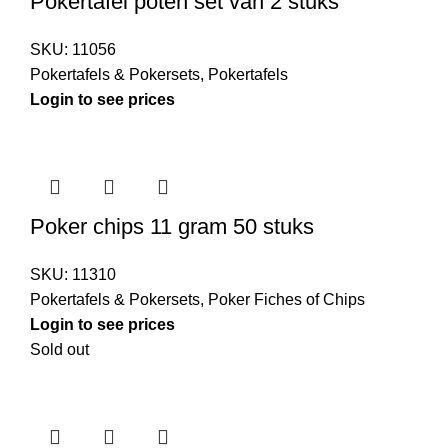
Pokertafel poten set van 2 stuks
SKU:
11056
Pokertafels & Pokersets
,
Pokertafels
Login to see prices
Poker chips 11 gram 50 stuks
SKU:
11310
Pokertafels & Pokersets
,
Poker Fiches of Chips
Login to see prices
Sold out