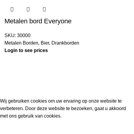
Metalen bord Everyone
SKU:
30000
Metalen Borden
,
Bier
,
Drankborden
Login to see prices
Kouwe Hoek 1B, 2741 PX Waddinxveen
Phone: 06 38772620
2023 Gemaakt in de mancave van
Cave & Garden
door
Ilijad H
.
Wij gebruiken cookies om uw ervaring op onze website te
verbeteren. Door deze website te bezoeken, gaat u akkoord
met ons gebruik van cookies.
ACCEPT