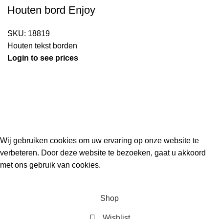
Houten bord Enjoy
SKU:
18819
Houten tekst borden
Login to see prices
Kouwe Hoek 1B, 2741 PX Waddinxveen
Phone: 06 38772620
2023 Gemaakt in de mancave van
Cave & Garden
door
Ilijad H
.
Wij gebruiken cookies om uw ervaring op onze website te
verbeteren. Door deze website te bezoeken, gaat u akkoord
met ons gebruik van cookies.
ACCEPT
Shop
Wishlist