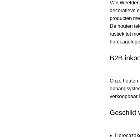
Van Weelden C
decoratieve e
producten met 
De houten tek
rustiek tot mo
horecagelege
B2B inko
Onze houten t
ophangsysteem
verkoopbaar i
Geschikt 
Horecazaken