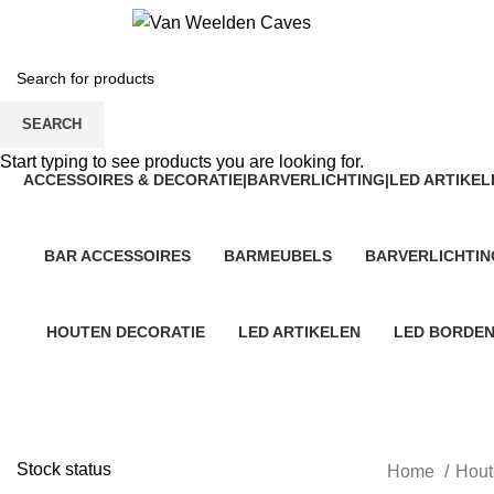
SEARCH
Start typing to see products you are looking for.
ACCESSOIRES & DECORATIE|BARVERLICHTING|LED ARTIKEL
1 Product
BAR ACCESSOIRES
BARMEUBELS
BARVERLICHTIN
131 Products
2 Products
1 Product
HOUTEN DECORATIE
LED ARTIKELEN
LED BORDE
44 Products
1 Product
45 Products
Stock status
Home
Hout