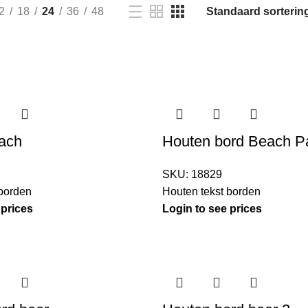
2
18
24
36
48
each
Houten bord Beach P
SKU:
18829
 borden
Houten tekst borden
 prices
Login to see prices