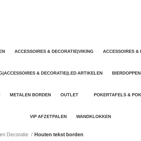
Houten tekst borden
EN
ACCESSOIRES & DECORATIE|VIKING
ACCESSOIRES & 
5 Products
1 Product
G|ACCESSOIRES & DECORATIE|LED ARTIKELEN
BIERDOPPEN
7 Products
N
METALEN BORDEN
OUTLET
POKERTAFELS & PO
743 Products
12 Products
28 Products
VIP AFZETPALEN
WANDKLOKKEN
8 Products
10 Products
en Decoratie
Houten tekst borden