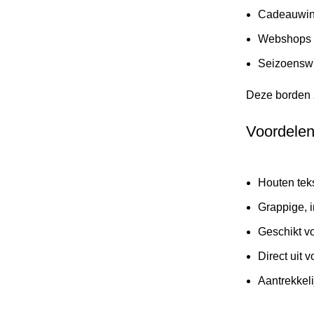
Cadeauwink
Webshops me
Seizoenswi
Deze borden z
Voordelen
Houten teks
Grappige, i
Geschikt vo
Direct uit 
Aantrekkel