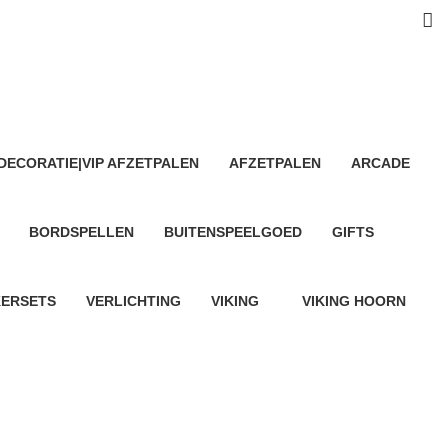
DECORATIE|VIP AFZETPALEN
AFZETPALEN
ARCADE
13 Products
13 Products
BORDSPELLEN
BUITENSPEELGOED
GIFTS
3 Products
7 Products
18 Products
KERSETS
VERLICHTING
VIKING
VIKING HOORN
4 Products
1 Product
22 Products