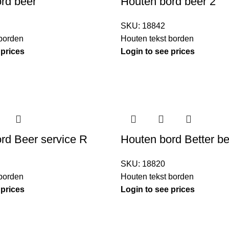
rd beer
Houten bord beer 2
SKU:
18842
 borden
Houten tekst borden
 prices
Login to see prices
rd Beer service R
Houten bord Better b
SKU:
18820
 borden
Houten tekst borden
 prices
Login to see prices