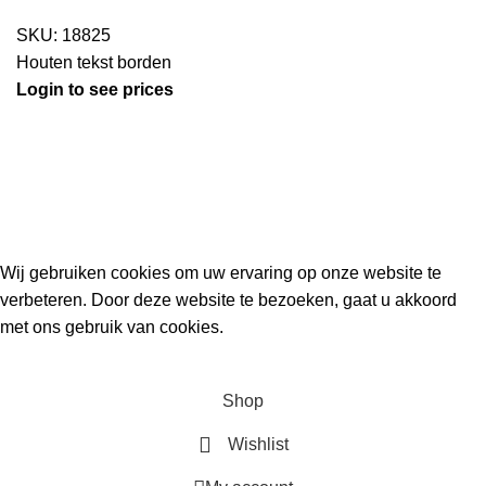
SKU:
18825
Houten tekst borden
Login to see prices
Kouwe Hoek 1B, 2741 PX Waddinxveen
Phone: 06 38772620
2023 Gemaakt in de mancave van
Cave & Garden
door
Ilijad H
.
Wij gebruiken cookies om uw ervaring op onze website te
verbeteren. Door deze website te bezoeken, gaat u akkoord
met ons gebruik van cookies.
ACCEPT
Shop
Wishlist