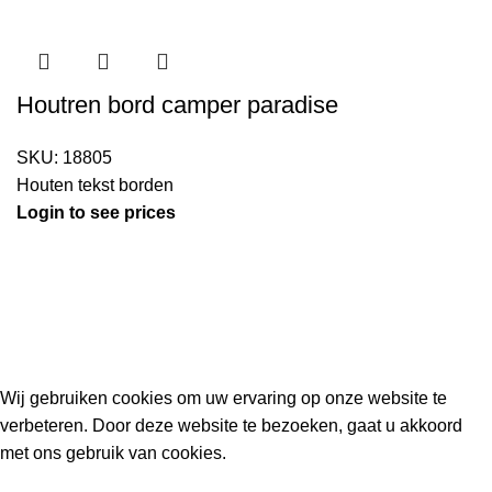
Houtren bord camper paradise
SKU:
18805
Houten tekst borden
Login to see prices
Kouwe Hoek 1B, 2741 PX Waddinxveen
Phone: 06 38772620
2023 Gemaakt in de mancave van
Cave & Garden
door
Ilijad H
.
Wij gebruiken cookies om uw ervaring op onze website te
verbeteren. Door deze website te bezoeken, gaat u akkoord
met ons gebruik van cookies.
ACCEPT