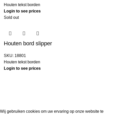
Houten tekst borden
Login to see prices
Sold out
Houten bord slipper
SKU:
18801
Houten tekst borden
Login to see prices
Kouwe Hoek 1B, 2741 PX Waddinxveen
Phone: 06 38772620
2023 Gemaakt in de mancave van
Cave & Garden
door
Ilijad H
.
Wij gebruiken cookies om uw ervaring op onze website te