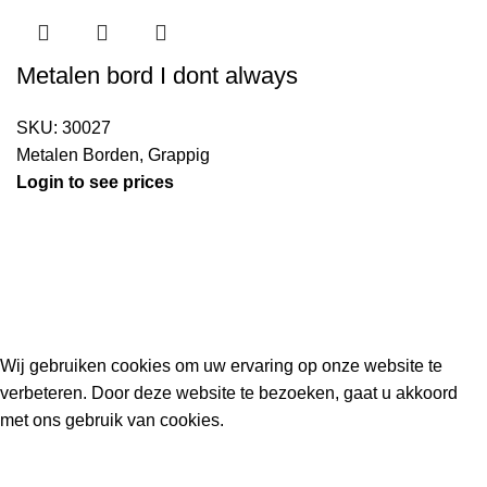
Metalen bord I dont always
SKU:
30027
Metalen Borden
,
Grappig
Login to see prices
Kouwe Hoek 1B, 2741 PX Waddinxveen
Phone: 06 38772620
2023 Gemaakt in de mancave van
Cave & Garden
door
Ilijad H
.
Wij gebruiken cookies om uw ervaring op onze website te
verbeteren. Door deze website te bezoeken, gaat u akkoord
met ons gebruik van cookies.
ACCEPT