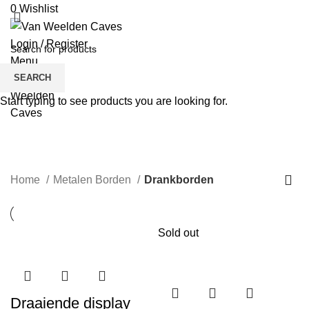
0
Wishlist
Login / Register
Menu
SEARCH
Start typing to see products you are looking for.
Drankborden
CATEGORIES
Home
Metalen Borden
Drankborden
Sold out
Draaiende display