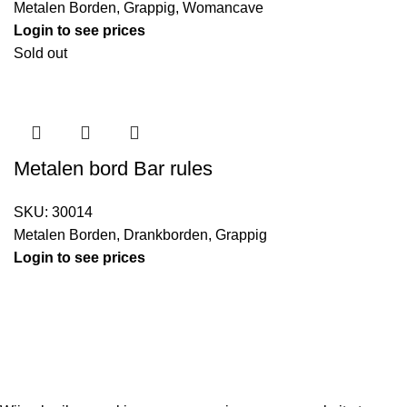
Metalen Borden
,
Grappig
,
Womancave
Login to see prices
Sold out
Metalen bord Bar rules
SKU:
30014
Metalen Borden
,
Drankborden
,
Grappig
Login to see prices
Kouwe Hoek 1B, 2741 PX Waddinxveen
Phone: 06 38772620
2023 Gemaakt in de mancave van
Cave & Garden
door
Ilijad H
.