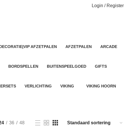
Login / Register
DECORATIE|VIP AFZETPALEN
AFZETPALEN
ARCADE
13 Products
13 Products
BORDSPELLEN
BUITENSPEELGOED
GIFTS
3 Products
7 Products
18 Products
KERSETS
VERLICHTING
VIKING
VIKING HOORN
4 Products
1 Product
22 Products
24
36
48