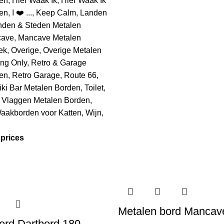
en
,
Hier Waak Ik
,
Hier Waak Ik
en
,
I ❤️ ...
,
Keep Calm
,
Landen
nden & Steden Metalen
cave
,
Mancave Metalen
ek
,
Overige
,
Overige Metalen
ing Only
,
Retro & Garage
en
,
Retro Garage
,
Route 66
,
iki Bar Metalen Borden
,
Toilet
,
,
Vlaggen Metalen Borden
,
aakborden voor Katten
,
Wijn
,
 prices
Metalen bord Mancav
ord Dartbord 180