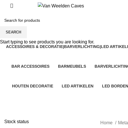
SEARCH
Start typing to see products you are looking for.
ACCESSOIRES & DECORATIE|BARVERLICHTING|LED ARTIKEL
1 Product
BAR ACCESSOIRES
BARMEUBELS
BARVERLICHTIN
131 Products
2 Products
1 Product
HOUTEN DECORATIE
LED ARTIKELEN
LED BORDE
44 Products
1 Product
45 Products
Stock status
Home
Meta