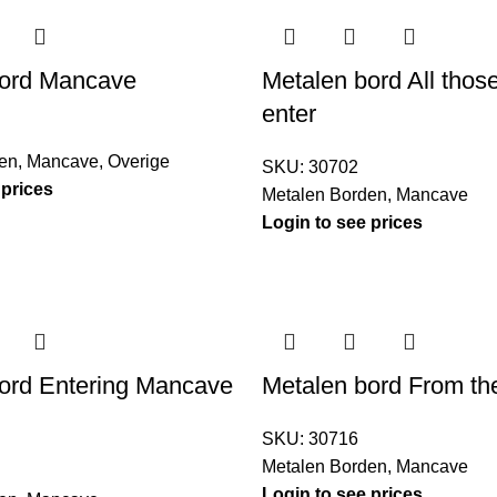
bord Mancave
Metalen bord All thos
enter
en
,
Mancave
,
Overige
SKU:
30702
 prices
Metalen Borden
,
Mancave
Login to see prices
ord Entering Mancave
Metalen bord From th
SKU:
30716
Metalen Borden
,
Mancave
Login to see prices