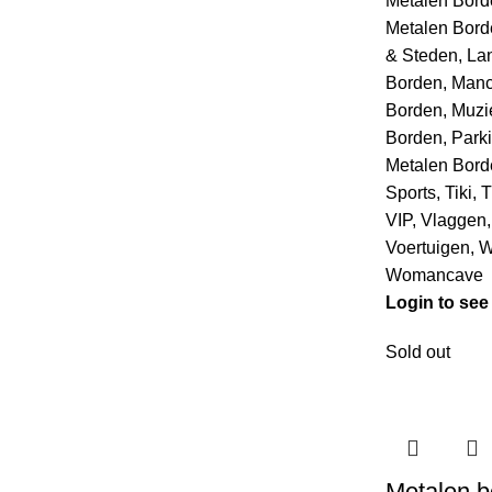
Metalen Bord
Metalen Bord
& Steden
,
La
Borden
,
Man
Borden
,
Muzi
Borden
,
Park
Metalen Bord
Sports
,
Tiki
,
T
VIP
,
Vlaggen
Voertuigen
,
W
Womancave
Login to see
Sold out
Metalen b