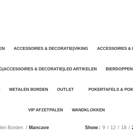
Mancave
EN
ACCESSOIRES & DECORATIE|VIKING
ACCESSOIRES & 
5 Products
1 Product
G|ACCESSOIRES & DECORATIE|LED ARTIKELEN
BIERDOPPEN
7 Products
N
METALEN BORDEN
OUTLET
POKERTAFELS & PO
743 Products
12 Products
28 Products
VIP AFZETPALEN
WANDKLOKKEN
8 Products
10 Products
len Borden
Mancave
Show
9
12
18