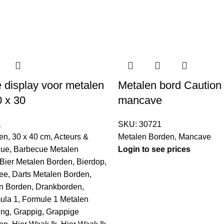
 display voor metalen
Metalen bord Caution 
0 x 30
mancave
1
SKU:
30721
en
,
30 x 40 cm
,
Acteurs &
Metalen Borden
,
Mancave
cue
,
Barbecue Metalen
Login to see prices
Bier Metalen Borden
,
Bierdop
,
fee
,
Darts Metalen Borden
,
n Borden
,
Drankborden
,
ula 1
,
Formule 1 Metalen
ing
,
Grappig
,
Grappige