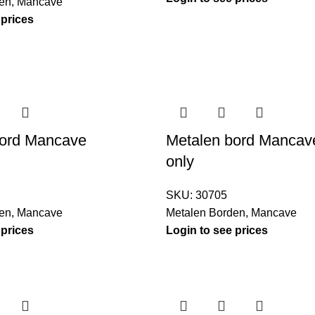
en
,
Mancave
 prices
bord Mancave
Metalen bord Mancav
only
SKU:
30705
en
,
Mancave
Metalen Borden
,
Mancave
 prices
Login to see prices