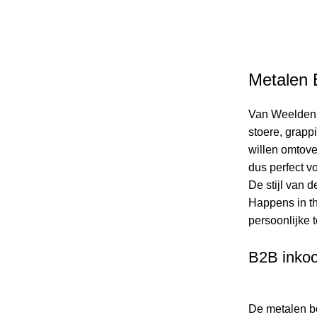
Metalen 
Van Weelden 
stoere, grapp
willen omtove
dus perfect v
De stijl van 
Happens in th
persoonlijke 
B2B inkoo
De metalen b