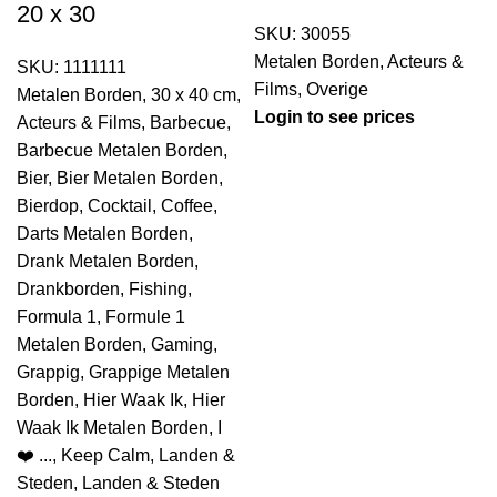
20 x 30
SKU:
30055
Metalen Borden
,
Acteurs &
SKU:
1111111
Films
,
Overige
Metalen Borden
,
30 x 40 cm
,
Login to see prices
Acteurs & Films
,
Barbecue
,
Barbecue Metalen Borden
,
Bier
,
Bier Metalen Borden
,
Bierdop
,
Cocktail
,
Coffee
,
Darts Metalen Borden
,
Drank Metalen Borden
,
Drankborden
,
Fishing
,
Formula 1
,
Formule 1
Metalen Borden
,
Gaming
,
Grappig
,
Grappige Metalen
Borden
,
Hier Waak Ik
,
Hier
Waak Ik Metalen Borden
,
I
❤️ ...
,
Keep Calm
,
Landen &
Steden
,
Landen & Steden