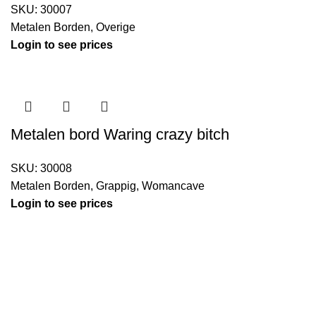
SKU:
30007
Metalen Borden
,
Overige
Login to see prices
Metalen bord Waring crazy bitch
SKU:
30008
Metalen Borden
,
Grappig
,
Womancave
Login to see prices
Kouwe Hoek 1B, 2741 PX Waddinxveen
Phone: 06 38772620
2023 Gemaakt in de mancave van
Cave & Garden
door
Ilijad H
.