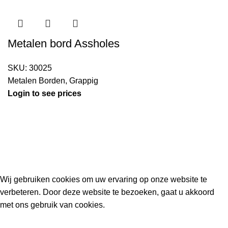
Metalen bord Assholes
SKU:
30025
Metalen Borden
,
Grappig
Login to see prices
Kouwe Hoek 1B, 2741 PX Waddinxveen
Phone: 06 38772620
2023 Gemaakt in de mancave van
Cave & Garden
door
Ilijad H
.
Wij gebruiken cookies om uw ervaring op onze website te
verbeteren. Door deze website te bezoeken, gaat u akkoord
met ons gebruik van cookies.
ACCEPT