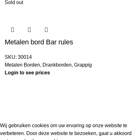
Sold out
Metalen bord Bar rules
SKU:
30014
Metalen Borden
,
Drankborden
,
Grappig
Login to see prices
Kouwe Hoek 1B, 2741 PX Waddinxveen
Phone: 06 38772620
2023 Gemaakt in de mancave van
Cave & Garden
door
Ilijad H
.
Wij gebruiken cookies om uw ervaring op onze website te
verbeteren. Door deze website te bezoeken, gaat u akkoord