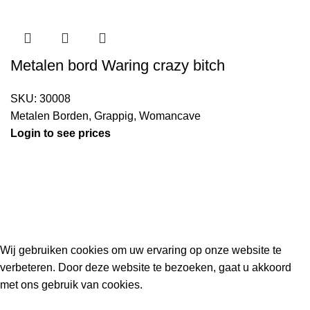
Metalen bord Waring crazy bitch
SKU:
30008
Metalen Borden
,
Grappig
,
Womancave
Login to see prices
Kouwe Hoek 1B, 2741 PX Waddinxveen
Phone: 06 38772620
2023 Gemaakt in de mancave van
Cave & Garden
door
Ilijad H
.
Wij gebruiken cookies om uw ervaring op onze website te
verbeteren. Door deze website te bezoeken, gaat u akkoord
met ons gebruik van cookies.
ACCEPT