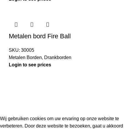
Metalen bord Fire Ball
SKU:
30005
Metalen Borden
,
Drankborden
Login to see prices
Kouwe Hoek 1B, 2741 PX Waddinxveen
Phone: 06 38772620
2023 Gemaakt in de mancave van
Cave & Garden
door
Ilijad H
.
Wij gebruiken cookies om uw ervaring op onze website te
verbeteren. Door deze website te bezoeken, gaat u akkoord